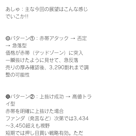
あしゅ：主な今回の展望はこんな感じ
でいこか!!
🟡パターン①：赤帯アタック → 否定 
→ 急落型
価格が赤帯（デッドゾーン）に突入
一瞬抜けたように見せて、急反落
売りの厚み確認後、3,290割れまで調
整の可能性
🔵パターン②：上抜け成功 → 高値トラ
イ型
赤帯を明確に上抜けた場合
ファンダ（発言など）次第では3,434
～3,450超えも視野
短期では押し目買い戦略有効。ただ