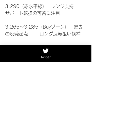
3,290（赤水平線）	レンジ支持	
サポート転換の可否に注目
3,265〜3,285（Buyゾーン）	過去
の反発起点	ロング反転狙い候補
3,434（前回高値）	売り厚ゾーン	
短期天井警戒レベル
Twitter
ごーるどちゃん：今週のテーマは、“方
向感に賭けない勇気”かもですっ
どっちに抜けるかは相場次第だから、
焦って飛びつかないようにしたいです
ね〜！
ゆかりさん：その通り。今週はエリア
と反応の確認が全て。