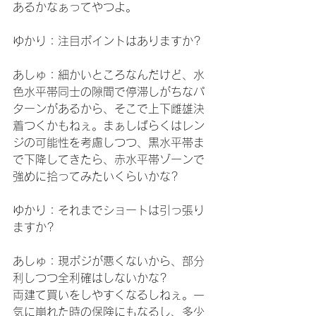
あるかなぁってやつよ。
ゆかり：注目ポイントはありますか?
あしゅ：細かいところなんだけど、水
色水平帯同士の隙間で停滞しがちなパ
ターンがあるから、そこで上下雌雄決
着つくかもねぇ。まぁしばらくはレン
ジの可能性を考慮しつつ、黒水平帯ま
で下降してきたら、赤水平帯ゾーンで
強めに拾ってみたいくらいかな?
ゆかり：それまでショートは引っ張り
ますか?
あしゅ：現ポジが悪くないから、部分
利しつつ全利確はしないかな?
両建て買いをしやすくなるしねぇ。一
気に崩れた時の保険にもなるし、多少