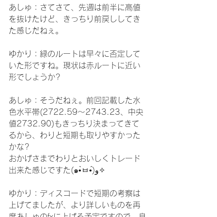
あしゅ：さてさて、先週は前半に高値
を抜けたけど、きっちり前戻ししてき
た感じだねぇ。
ゆかり：緑のルートは早々に否定して
いた形ですね。現状は赤ルートに近い
形でしょうか?
あしゅ：そうだねぇ。前回記載した水
色水平帯(2722.59〜2743.23、中央
値2732.90)もきっちり決まってきて
るから、わりと短期も取りやすかった
かな?
おかげさまでわりとおいしくトレード
出来た感じですた(๑•̀ㅂ•́)و✧
ゆかり：ディスコードで短期の考察は
上げてましたが、より詳しいものを再
度あしゅのfxに上げる予定ですので、良