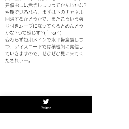
建値おつは覚悟しつつってかんじかな?
短期で見るなら、まずは下のチャネル
回帰するかどうかで、またこういう張
り付きムーブになってくるとめんどう
かな?って感じす?(｀･ω･´)
変わらず短期メインで水平帯意識しつ
つ、ディスコードでは積極的に発信し
ていきますので、ぜひぜひ見に来てく
だされぃー。
Twitter